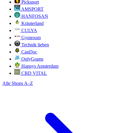
Picksport
AMSPORT
HANFOSAN
Kräuterland
CULYA
Gymroom
Technik lieben
CanDoc
OnlyGrams
Happys Amsterdam
CBD VITAL
Alle Shops A–Z