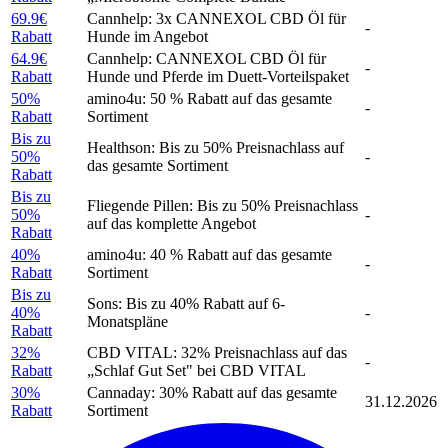
69.9€
Cannhelp: 3x CANNEXOL CBD Öl für
-
Rabatt
Hunde im Angebot
64.9€
Cannhelp: CANNEXOL CBD Öl für
-
Rabatt
Hunde und Pferde im Duett-Vorteilspaket
50%
amino4u: 50 % Rabatt auf das gesamte
-
Rabatt
Sortiment
Bis zu
Healthson: Bis zu 50% Preisnachlass auf
50%
-
das gesamte Sortiment
Rabatt
Bis zu
Fliegende Pillen: Bis zu 50% Preisnachlass
50%
-
auf das komplette Angebot
Rabatt
40%
amino4u: 40 % Rabatt auf das gesamte
-
Rabatt
Sortiment
Bis zu
Sons: Bis zu 40% Rabatt auf 6-
40%
-
Monatspläne
Rabatt
32%
CBD VITAL: 32% Preisnachlass auf das
-
Rabatt
„Schlaf Gut Set" bei CBD VITAL
30%
Cannaday: 30% Rabatt auf das gesamte
31.12.2026
Rabatt
Sortiment