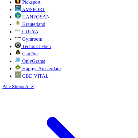
Picksport
AMSPORT
HANFOSAN
Kräuterland
CULYA
Gymroom
Technik lieben
CanDoc
OnlyGrams
Happys Amsterdam
CBD VITAL
Alle Shops A–Z