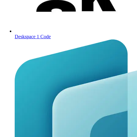
Deskspace
1 Code