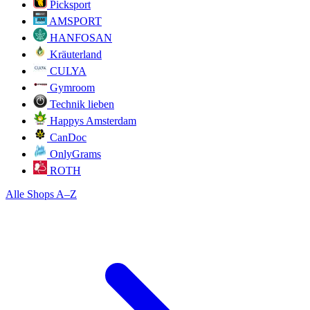
Picksport
AMSPORT
HANFOSAN
Kräuterland
CULYA
Gymroom
Technik lieben
Happys Amsterdam
CanDoc
OnlyGrams
ROTH
Alle Shops A–Z