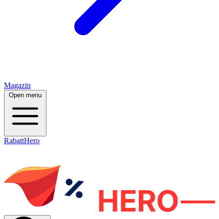
Magazin
Open menu
RabattHero