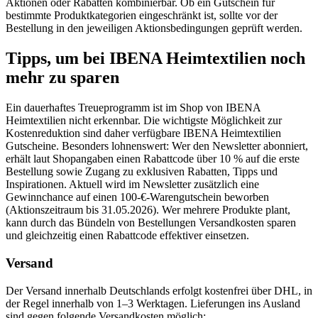
Aktionen oder Rabatten kombinierbar. Ob ein Gutschein für
bestimmte Produktkategorien eingeschränkt ist, sollte vor der
Bestellung in den jeweiligen Aktionsbedingungen geprüft werden.
Tipps, um bei IBENA Heimtextilien noch
mehr zu sparen
Ein dauerhaftes Treueprogramm ist im Shop von IBENA
Heimtextilien nicht erkennbar. Die wichtigste Möglichkeit zur
Kostenreduktion sind daher verfügbare IBENA Heimtextilien
Gutscheine. Besonders lohnenswert: Wer den Newsletter abonniert,
erhält laut Shopangaben einen Rabattcode über 10 % auf die erste
Bestellung sowie Zugang zu exklusiven Rabatten, Tipps und
Inspirationen. Aktuell wird im Newsletter zusätzlich eine
Gewinnchance auf einen 100-€-Warengutschein beworben
(Aktionszeitraum bis 31.05.2026). Wer mehrere Produkte plant,
kann durch das Bündeln von Bestellungen Versandkosten sparen
und gleichzeitig einen Rabattcode effektiver einsetzen.
Versand
Der Versand innerhalb Deutschlands erfolgt kostenfrei über DHL, in
der Regel innerhalb von 1–3 Werktagen. Lieferungen ins Ausland
sind gegen folgende Versandkosten möglich: