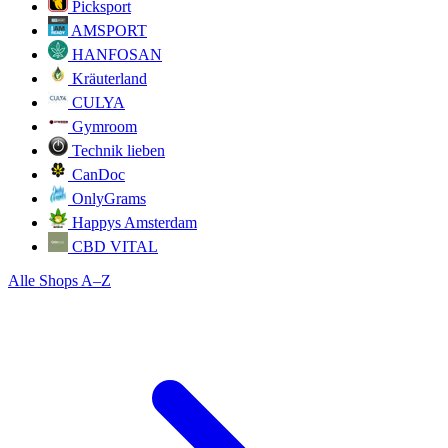
Picksport
AMSPORT
HANFOSAN
Kräuterland
CULYA
Gymroom
Technik lieben
CanDoc
OnlyGrams
Happys Amsterdam
CBD VITAL
Alle Shops A–Z