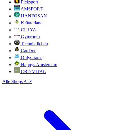
Picksport
AMSPORT
HANFOSAN
Kräuterland
CULYA
Gymroom
Technik lieben
CanDoc
OnlyGrams
Happys Amsterdam
CBD VITAL
Alle Shops A–Z