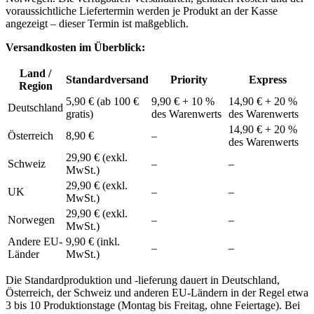
voraussichtliche Liefertermin werden je Produkt an der Kasse
angezeigt – dieser Termin ist maßgeblich.
Versandkosten im Überblick:
Land /
Standardversand
Priority
Express
Region
5,90 € (ab 100 €
9,90 € + 10 %
14,90 € + 20 %
Deutschland
gratis)
des Warenwerts
des Warenwerts
14,90 € + 20 %
Österreich
8,90 €
–
des Warenwerts
29,90 € (exkl.
Schweiz
–
–
MwSt.)
29,90 € (exkl.
UK
–
–
MwSt.)
29,90 € (exkl.
Norwegen
–
–
MwSt.)
Andere EU-
9,90 € (inkl.
–
–
Länder
MwSt.)
Die Standardproduktion und -lieferung dauert in Deutschland,
Österreich, der Schweiz und anderen EU-Ländern in der Regel etwa
3 bis 10 Produktionstage (Montag bis Freitag, ohne Feiertage). Bei