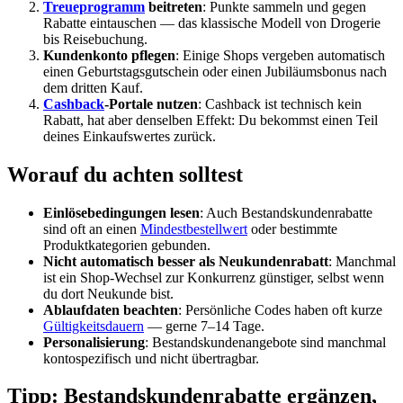
Treueprogramm
beitreten
: Punkte sammeln und gegen
Rabatte eintauschen — das klassische Modell von Drogerie
bis Reisebuchung.
Kundenkonto pflegen
: Einige Shops vergeben automatisch
einen Geburtstagsgutschein oder einen Jubiläumsbonus nach
dem dritten Kauf.
Cashback
-Portale nutzen
: Cashback ist technisch kein
Rabatt, hat aber denselben Effekt: Du bekommst einen Teil
deines Einkaufswertes zurück.
Worauf du achten solltest
Einlösebedingungen lesen
: Auch Bestandskundenrabatte
sind oft an einen
Mindestbestellwert
oder bestimmte
Produktkategorien gebunden.
Nicht automatisch besser als Neukundenrabatt
: Manchmal
ist ein Shop-Wechsel zur Konkurrenz günstiger, selbst wenn
du dort Neukunde bist.
Ablaufdaten beachten
: Persönliche Codes haben oft kurze
Gültigkeitsdauern
— gerne 7–14 Tage.
Personalisierung
: Bestandskundenangebote sind manchmal
kontospezifisch und nicht übertragbar.
Tipp: Bestandskundenrabatte ergänzen,