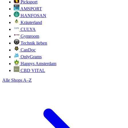
Picksport
AMSPORT
HANFOSAN
Kräuterland
CULYA
Gymroom
Technik lieben
CanDoc
OnlyGrams
Happys Amsterdam
CBD VITAL
Alle Shops A–Z