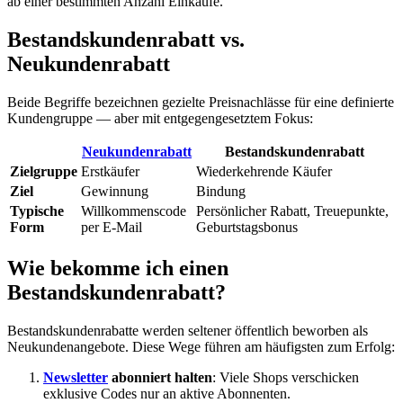
ab einer bestimmten Anzahl Einkäufe.
Bestandskundenrabatt vs.
Neukundenrabatt
Beide Begriffe bezeichnen gezielte Preisnachlässe für eine definierte
Kundengruppe — aber mit entgegengesetztem Fokus:
Neukundenrabatt
Bestandskundenrabatt
Zielgruppe
Erstkäufer
Wiederkehrende Käufer
Ziel
Gewinnung
Bindung
Typische
Willkommenscode
Persönlicher Rabatt, Treuepunkte,
Form
per E-Mail
Geburtstagsbonus
Wie bekomme ich einen
Bestandskundenrabatt?
Bestandskundenrabatte werden seltener öffentlich beworben als
Neukundenangebote. Diese Wege führen am häufigsten zum Erfolg:
Newsletter
abonniert halten
: Viele Shops verschicken
exklusive Codes nur an aktive Abonnenten.