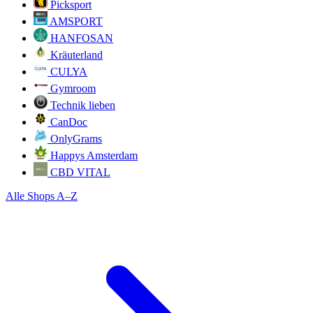
Picksport
AMSPORT
HANFOSAN
Kräuterland
CULYA
Gymroom
Technik lieben
CanDoc
OnlyGrams
Happys Amsterdam
CBD VITAL
Alle Shops A–Z