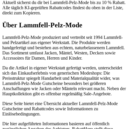
Aktuell sicherst du dir bei Lammfell-Pelz-Mode bis zu 10 % Rabatt.
Alle täglich KI-geprüften Rabattcodes findest du oben in der Liste,
direkt zum Kopieren.
Über Lammfell-Pelz-Mode
Lammfell-Pelz-Mode produziert und vertreibt seit 1994 Lammfell-
und Pelzartikel aus eigener Werkstatt. Die Produkte werden
handgefertigt und bestehen aus echtem, naturbelassenem Lammfell.
Das Sortiment umfasst Jacken, Mäntel, Westen, Decken sowie
Accessoires für Damen, Herren und Kinder.
Da die Artikel in eigener Werkstatt gefertigt werden, unterscheidet
sich das Einkaufserlebnis von generischen Modeshops: Die
Preisstruktur spiegelt Handarbeit und Materialqualität wider, was
Lammfell-Pelz-Mode Gutscheine besonders bei größeren
Anschaffungen wie Jacken oder Mänteln relevant macht. Neben der
Hauptkollektion gibt es offenbar regelmäßig Sale-Angebote.
Diese Seite bietet eine Übersicht aktueller Lammfell-Pelz-Mode
Gutscheine und Rabattcodes sowie Informationen zu
Einlösebedingungen.
Die hier aufgeführten Informationen basieren auf öffentlich
zugänglichen Angaben des Anbieters. RabattHero stellt diese