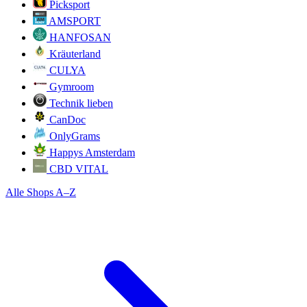
Picksport
AMSPORT
HANFOSAN
Kräuterland
CULYA
Gymroom
Technik lieben
CanDoc
OnlyGrams
Happys Amsterdam
CBD VITAL
Alle Shops A–Z