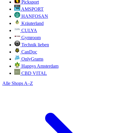
Picksport
AMSPORT
HANFOSAN
Kräuterland
CULYA
Gymroom
Technik lieben
CanDoc
OnlyGrams
Happys Amsterdam
CBD VITAL
Alle Shops A–Z