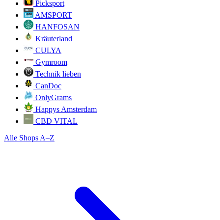
Picksport
AMSPORT
HANFOSAN
Kräuterland
CULYA
Gymroom
Technik lieben
CanDoc
OnlyGrams
Happys Amsterdam
CBD VITAL
Alle Shops A–Z