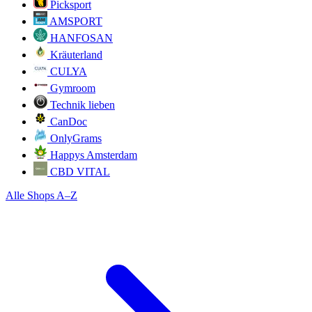
Picksport
AMSPORT
HANFOSAN
Kräuterland
CULYA
Gymroom
Technik lieben
CanDoc
OnlyGrams
Happys Amsterdam
CBD VITAL
Alle Shops A–Z