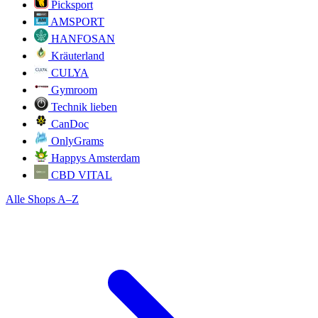
Picksport
AMSPORT
HANFOSAN
Kräuterland
CULYA
Gymroom
Technik lieben
CanDoc
OnlyGrams
Happys Amsterdam
CBD VITAL
Alle Shops A–Z