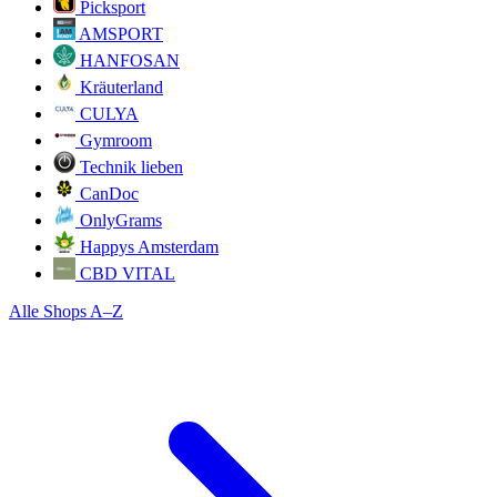
Picksport
AMSPORT
HANFOSAN
Kräuterland
CULYA
Gymroom
Technik lieben
CanDoc
OnlyGrams
Happys Amsterdam
CBD VITAL
Alle Shops A–Z