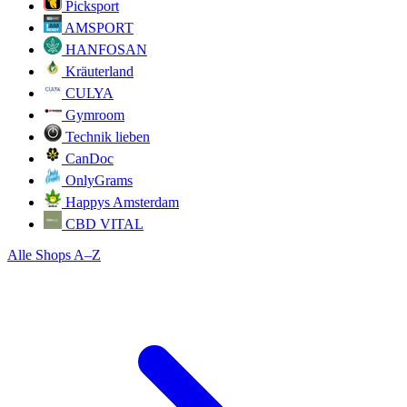
Picksport
AMSPORT
HANFOSAN
Kräuterland
CULYA
Gymroom
Technik lieben
CanDoc
OnlyGrams
Happys Amsterdam
CBD VITAL
Alle Shops A–Z