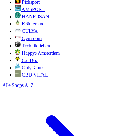
Picksport
AMSPORT
HANFOSAN
Kräuterland
CULYA
Gymroom
Technik lieben
Happys Amsterdam
CanDoc
OnlyGrams
CBD VITAL
Alle Shops A–Z