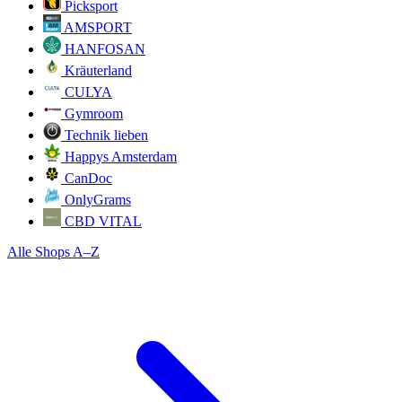
Picksport
AMSPORT
HANFOSAN
Kräuterland
CULYA
Gymroom
Technik lieben
Happys Amsterdam
CanDoc
OnlyGrams
CBD VITAL
Alle Shops A–Z