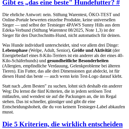
Gibt es „das eine beste" Hundefutter?
#
Die ehrliche Antwort: nein. Stiftung Warentest, ÖKO-TEST und
Online-Portale bewerten einzelne Produkte, keine universellen
Sieger — und selbst der Testsieger 4PAWS Sunny Hills aus dem
Edeka-Verbund (Stiftung Warentest 08/2025, Note 1,3) ist der
Sieger für den Durchschnitts-Hund, nicht automatisch für deinen.
Was Hunde individuell unterscheidet, sind vor allem drei Dinge:
Lebensphase
(Welpe, Adult, Senior),
Größe und Aktivität
(der
Energiebedarf eines 8-Kilo-Terriers ist ein anderer als der eines 40-
Kilo-Schäferhunds) und
gesundheitliche Besonderheiten
(Allergien, empfindliche Verdauung, Gelenkprobleme bei älteren
Tieren). Ein Futter, das alle drei Dimensionen gut abdeckt, ist für
diesen Hund das beste — auch wenn kein Test-Logo darauf klebt.
Statt nach „dem Besten" zu suchen, lohnt sich deshalb ein anderer
Weg: Du lernst die fünf Kriterien, die in jedem seriösen Test
mitlaufen, und wendest sie auf die Packungen an, die im Regal
stehen. Das ist schneller, günstiger und gibt dir eine
Entscheidungshoheit, die du von keinem Testsieger-Label abkaufen
musst.
Die 5 Kriterien, die wirklich entscheiden