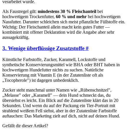
verarbeitet wurde.
Als Faustregel gilt:
mindestens 30 % Fleischanteil
bei
hochwertigem Trockenfutter,
60 % und mehr
bei hochwertigem
Nassfutter. Darunter schleichen sich meist pflanzliche Füllstoffe ein.
Wichtig: Der Fleischanteil allein macht kein gutes Futter —
kombiniert mit offener Deklaration wird die Angabe aber sehr
aussagekräftig.
3. Wenige überflüssige Zusatzstoffe
#
Künstliche Farbstoffe, Zucker, Karamell, Lockstoffe und
synthetische Konservierungsmittel wie BHA oder BHT haben in
hochwertigem Hundefutter nichts zu suchen. Natürliche
Konservierung mit Vitamin E (in der Zutatenliste oft als
„Tocopherole") ist dagegen unbedenklich.
Zucker steht manchmal unter Namen wie „Rübenschnitzel",
„Melasse" oder „Karamell" — dein Hund schmeckt das, du
übersiehst es leicht. Ein Blick auf die Zutatenliste klärt das in 20
Sekunden. Und wenn du auf der Packung ein Tier-Portrait mit
strahlend weißem Fell siehst, aber in der Zutatenliste Farbstoffe
auftauchen: Das Marketing zielt auf dich, nicht auf deinen Hund.
Gefällt dir dieser Artikel?