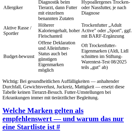
Diagnostik beim
Hypoallergenes Trocken-
Allergiker
Tierarzt, dann Futter
oder Nassfutter, je nach
mit einzelnen
Diagnose
benannten Zutaten
Höherer
Trockenfutter „Adult
Aktive Rasse /
Kaloriengehalt, hoher
Active" oder „Sport", ggf.
Sportler
Fleischanteil
mit BARF-Ergänzung
Offene Deklaration
Oft Trockenfutter-
und Alleinfutter-
Eigenmarken (Aldi, Lidl
Status auch bei
Budget-bewusst
schnitten im Stiftung-
günstigen
Warentest-Test 08/2025
Eigenmarken
teils „gut" ab)
möglich
Wichtig: Bei gesundheitlichen Auffälligkeiten — anhaltender
Durchfall, Gewichtsverlust, Juckreiz, Mattigkeit — ersetzt diese
Tabelle keinen Tierarzt-Besuch. Futter-Umstellungen bei
Erkrankungen immer mit tierärztlicher Begleitung.
Welche Marken gelten als
empfehlenswert — und warum das nur
eine Startliste ist
#