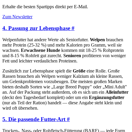
Erhalte die besten Spartipps direkt per E-Mail.
Zum Newsletter
4. Passung zur Lebensphase
#
Welpenfutter hat andere Werte als Seniorfutter.
Welpen
brauchen
mehr Protein (25-32 %) und mehr Kalorien pro Gramm, weil sie
wachsen.
Erwachsene Hunde
kommen mit 18-25 % Rohprotein
und 8-15 % Rohfett gut zurecht.
Senioren
profitieren von weniger
Fett und leichter verdaulichen Proteinen.
Zusätzlich zur Lebensphase spielt die
Größe
eine Rolle. Große
Rassen brauchen als Welpen weniger Kalzium als kleine Rassen,
um Gelenkproblemen vorzubeugen. Die meisten großen Marken
bieten deshalb Sorten wie „Large Breed Puppy" oder „Mini Adult"
an. Auf der Packung steht außerdem, ob es sich um ein
Alleinfutter
(deckt den Tagesbedarf komplett) oder um ein
Ergänzungsfutter
(nur als Teil der Ration) handelt — diese Angabe steht klein und
wird oft übersehen.
5. Die passende Futter-Art
#
Trocken-, Nass- oder Rohfleisch-Fütterung (BARF) — jede Form