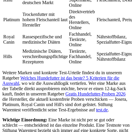
deutschen Markt
Online
Direktvertrieb
Trockenfutter mit
des
Platinum
hohem Fleischanteil laut
Fleischanteil, Prei
Herstellers,
Hersteller
Online
Fachhandel,
Royal
Rassespezifische und
Nährstoffbilanz,
Tierärzte,
Canin
medizinische Diäten
Spezialfutter-Eign
Online
Medizinische Diäten,
Tierärzte,
Spezialfutter-Eign
Hills
verschreibungspflichtige
Fachhandel,
Nährstoffbilanz
Rezepturen
Online
Weitere Marken und konkrete Test-Urteile findest du in unserem
Ratgeber
Welches Hundefutter ist das beste? 5 Kriterien für die
Auswahl
, wo wir die Auswahllogik vertiefen. Wer eine Marke aus
der Tabelle direkt ausprobieren möchte, bevor er einen 12-kg-Sack
kauft, findet in unserem Ratgeber
Gratis Hundefutter-Proben 2026
die Hersteller, die aktuell kostenfreie Proben verschicken — Josera,
Platinum, Royal Canin und Hill's sind dort gelistet. Stiftung
Warentest veröffentlicht seine Test-Ergebnisse auf
test.de
.
Wichtige Einordnung:
Eine Marke ist nicht per se gut oder
schlecht — entscheidend ist das einzelne Produkt. Eine Testnote von
Stiftung Warentest bezieht sich immer auf eine konkrete Sorte, nicht