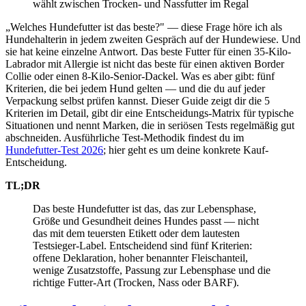
wählt zwischen Trocken- und Nassfutter im Regal
„Welches Hundefutter ist das beste?" — diese Frage höre ich als
Hundehalterin in jedem zweiten Gespräch auf der Hundewiese. Und
sie hat keine einzelne Antwort. Das beste Futter für einen 35-Kilo-
Labrador mit Allergie ist nicht das beste für einen aktiven Border
Collie oder einen 8-Kilo-Senior-Dackel. Was es aber gibt: fünf
Kriterien, die bei jedem Hund gelten — und die du auf jeder
Verpackung selbst prüfen kannst. Dieser Guide zeigt dir die 5
Kriterien im Detail, gibt dir eine Entscheidungs-Matrix für typische
Situationen und nennt Marken, die in seriösen Tests regelmäßig gut
abschneiden. Ausführliche Test-Methodik findest du im
Hundefutter-Test 2026
; hier geht es um deine konkrete Kauf-
Entscheidung.
TL;DR
Das beste Hundefutter ist das, das zur Lebensphase,
Größe und Gesundheit deines Hundes passt — nicht
das mit dem teuersten Etikett oder dem lautesten
Testsieger-Label. Entscheidend sind fünf Kriterien:
offene Deklaration, hoher benannter Fleischanteil,
wenige Zusatzstoffe, Passung zur Lebensphase und die
richtige Futter-Art (Trocken, Nass oder BARF).