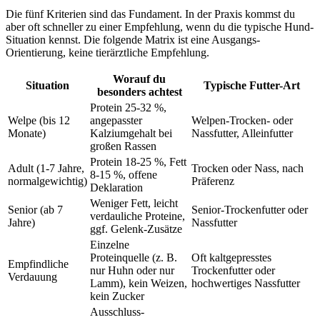
Die fünf Kriterien sind das Fundament. In der Praxis kommst du
aber oft schneller zu einer Empfehlung, wenn du die typische Hund-
Situation kennst. Die folgende Matrix ist eine Ausgangs-
Orientierung, keine tierärztliche Empfehlung.
Worauf du
Situation
Typische Futter-Art
besonders achtest
Protein 25-32 %,
Welpe (bis 12
angepasster
Welpen-Trocken- oder
Monate)
Kalziumgehalt bei
Nassfutter, Alleinfutter
großen Rassen
Protein 18-25 %, Fett
Adult (1-7 Jahre,
Trocken oder Nass, nach
8-15 %, offene
normalgewichtig)
Präferenz
Deklaration
Weniger Fett, leicht
Senior (ab 7
Senior-Trockenfutter oder
verdauliche Proteine,
Jahre)
Nassfutter
ggf. Gelenk-Zusätze
Einzelne
Proteinquelle (z. B.
Oft kaltgepresstes
Empfindliche
nur Huhn oder nur
Trockenfutter oder
Verdauung
Lamm), kein Weizen,
hochwertiges Nassfutter
kein Zucker
Ausschluss-