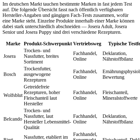
Im deutschen Markt tauchen bestimmte Marken in fast jedem Test
auf. Die folgende Übersicht fasst nach öffentlich verfügbaren
Hersteller-Angaben und gängigen Fach-Tests zusammen, wofür
eine Marke steht. Einzelne Produkte innerhalb einer Marke können
dabei stark unterschiedlich abschneiden — Josera Adult, Josera
Senior und Josera Puppy sind drei verschiedene Rezepturen.
Marke
Produkt-Schwerpunkt
Vertriebsweg
Typische Testf
Trocken- und
Fachhandel,
Deklaration,
Josera
Nassfutter, breites
Online
Nährstoffbilanz
Sortiment
Trockenfutter,
Fachhandel,
Ernährungsphysiol
Bosch
ausgewogene
Online
Bewertung
Rezepturen
Getreidefreie
Rezepturen, hoher
Fachhandel,
Fleischanteil,
Wolfsblut
Fleischanteil laut
Online
Mineralstoffwerte
Hersteller
Trocken- und
Nassfutter, laut
Fachhandel,
Deklaration,
Belcando
Hersteller Lebensmittel-
Online
Nährstoffbilanz
Qualität
Fachhandel,
Nassfutter, etabliert im
Rinti
Supermarkt,
Fleischanteil, Dekl