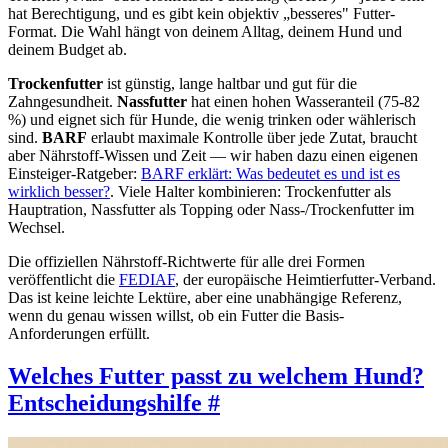
hat Berechtigung, und es gibt kein objektiv „besseres" Futter-
Format. Die Wahl hängt von deinem Alltag, deinem Hund und
deinem Budget ab.
Trockenfutter
ist günstig, lange haltbar und gut für die
Zahngesundheit.
Nassfutter
hat einen hohen Wasseranteil (75-82
%) und eignet sich für Hunde, die wenig trinken oder wählerisch
sind.
BARF
erlaubt maximale Kontrolle über jede Zutat, braucht
aber Nährstoff-Wissen und Zeit — wir haben dazu einen eigenen
Einsteiger-Ratgeber:
BARF erklärt: Was bedeutet es und ist es
wirklich besser?
. Viele Halter kombinieren: Trockenfutter als
Hauptration, Nassfutter als Topping oder Nass-/Trockenfutter im
Wechsel.
Die offiziellen Nährstoff-Richtwerte für alle drei Formen
veröffentlicht die
FEDIAF
, der europäische Heimtierfutter-Verband.
Das ist keine leichte Lektüre, aber eine unabhängige Referenz,
wenn du genau wissen willst, ob ein Futter die Basis-
Anforderungen erfüllt.
Welches Futter passt zu welchem Hund?
Entscheidungshilfe
#