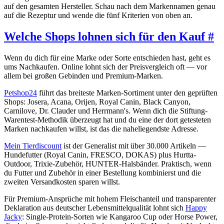
auf den gesamten Hersteller. Schau nach dem Markennamen genau
auf die Rezeptur und wende die fünf Kriterien von oben an.
Welche Shops lohnen sich für den Kauf
#
Wenn du dich für eine Marke oder Sorte entschieden hast, geht es
ums Nachkaufen. Online lohnt sich der Preisvergleich oft — vor
allem bei großen Gebinden und Premium-Marken.
Petshop24
führt das breiteste Marken-Sortiment unter den geprüften
Shops: Josera, Acana, Orijen, Royal Canin, Black Canyon,
Carnilove, Dr. Clauder und Herrmann's. Wenn dich die Stiftung-
Warentest-Methodik überzeugt hat und du eine der dort getesteten
Marken nachkaufen willst, ist das die naheliegendste Adresse.
Mein Tierdiscount
ist der Generalist mit über 30.000 Artikeln —
Hundefutter (Royal Canin, FRESCO, DOKAS) plus Hurtta-
Outdoor, Trixie-Zubehör, HUNTER-Halsbänder. Praktisch, wenn
du Futter und Zubehör in einer Bestellung kombinierst und die
zweiten Versandkosten sparen willst.
Für Premium-Ansprüche mit hohem Fleischanteil und transparenter
Deklaration aus deutscher Lebensmittelqualität lohnt sich
Happy
Jacky
: Single-Protein-Sorten wie Kangaroo Cup oder Horse Power,