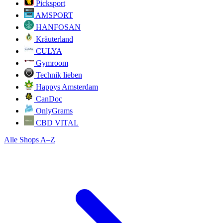
Picksport
AMSPORT
HANFOSAN
Kräuterland
CULYA
Gymroom
Technik lieben
Happys Amsterdam
CanDoc
OnlyGrams
CBD VITAL
Alle Shops A–Z